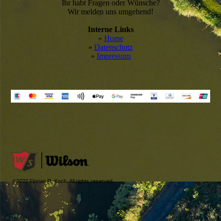
Ihr habt Fragen oder Wünsche?
Wir melden uns umgehend!
Interne Links
»
Home
»
Datenschutz
»
Impressum
©2022 Florian R. Koch. All rights reserved.