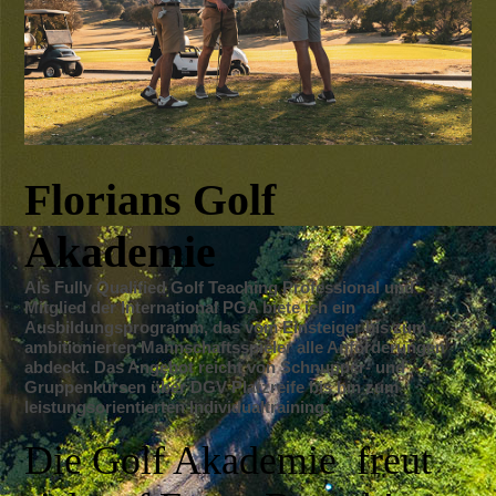
Florians Golf
Akademie
Als Fully Qualified Golf Teaching Professional und
Mitglied der International PGA biete ich ein
Ausbildungsprogramm, das vom Einsteiger bis zum
ambitionierten Mannschaftsspieler alle Anforderungen
abdeckt. Das Angebot reicht von Schnupper- und
Gruppenkursen über DGV Platzreife bis hin zum
leistungsorientierten Individualtraining.
Die Golf Akademie freut