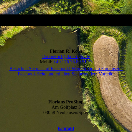
Florian R. Koch
floriankoch@koch-gtp.de
Mobil:
+49 176 35 89 51 73
Besuchen Sie uns auf Facebook! Werden Sie ein Fan unserer
Facebook Seite und erhalten Sie besondere Vorteile.
Florians ProShop
Am Golfplatz 3
03058 Neuhausen/Spree
Kontakt